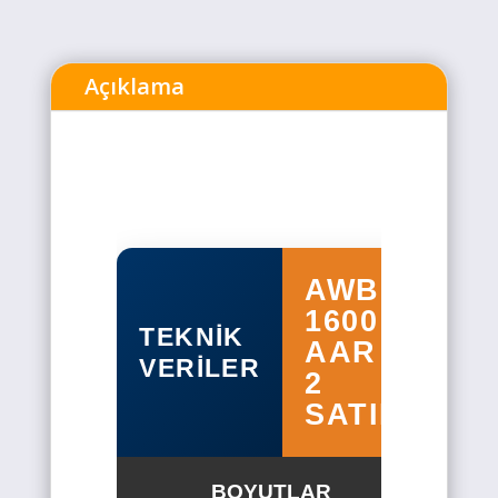
Açıklama
AWB-
1600
TEKNİK
AAR
VERİLER
2
SATIR
BOYUTLAR