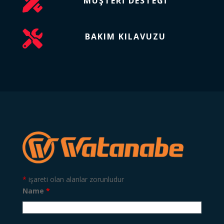

MÜŞTERI DESTEĞI

BAKIM KILAVUZU
*
işareti olan alanlar zorunludur
Name
*