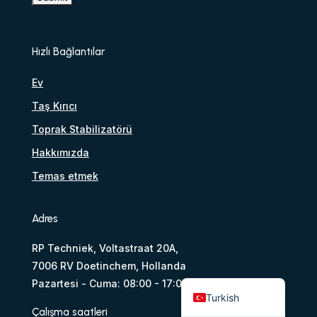
Arabic
Swedish
Hızlı Bağlantılar
Greek
Ev
Serbian
Taş Kırıcı
Portuguese
Toprak Stabilizatörü
Spanish
Hakkımızda
Italian
Temas etmek
Polish
French
Adres
German
RP Techniek, Voltastraat 20A,
Dutch
7006 RV Doetinchem, Hollanda
English
Pazartesi - Cuma: 08:00 - 17:00 arası açık
Turkish
Çalışma saatleri