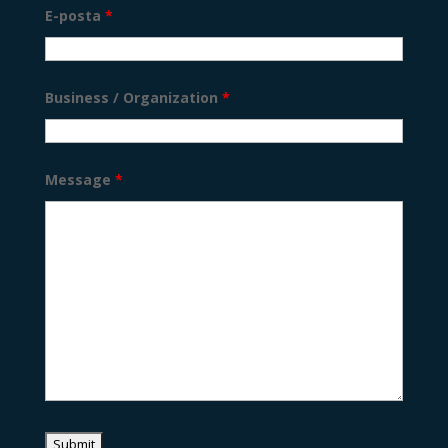
E-posta
*
Business / Organization
*
Message
*
Korean
Japanese
Chinese
Thai
Indonesian
Hindi