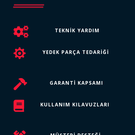

TEKNIK YARDIM

YEDEK PARÇA TEDARIĞI

GARANTI KAPSAMI

KULLANIM KILAVUZLARI