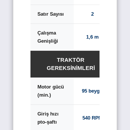
Satır Sayısı
2
Çalışma
1,6 m
Genişliği
TRAKTÖR
GEREKSINIMLERI
Motor gücü
95 beygir
(min.)
Giriş hızı
540 RPM
pto-şaftı