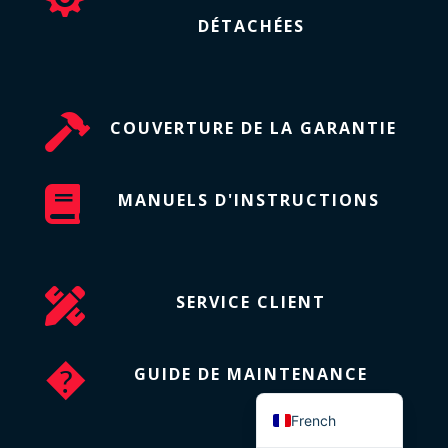
DÉTACHÉES
Arabic
Turkish
Swedish

Greek
COUVERTURE DE LA GARANTIE
Serbian
Portuguese

MANUELS D'INSTRUCTIONS
Spanish
Italian
Polish

SERVICE CLIENT
German
Dutch
�
GUIDE DE MAINTENANCE
English
French