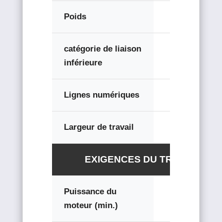
Poids
1150 kg
catégorie de liaison
2
inférieure
Lignes numériques
2
Largeur de travail
1,6 m
EXIGENCES DU TRACTEUR
Puissance du
95 ch
moteur (min.)