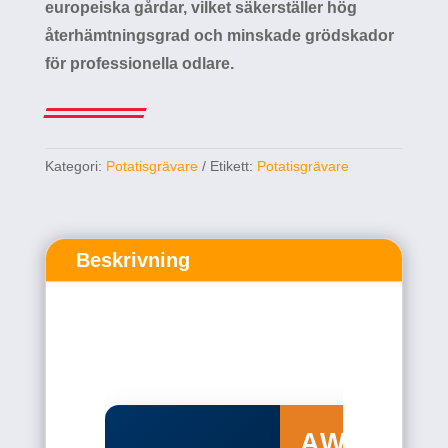
Kategori:
Potatisgrävare
Etikett:
Potatisgrävare
Beskrivning
AWB-
1600
TEKNISKA
AAR 2
DATA
RADER