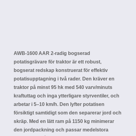
AWB-1600 AAR 2-radig bogserad
potatisgrävare för traktor är ett robust,
bogserat redskap konstruerat för effektiv
potatisupptagning i två rader. Den kräver en
traktor på minst 95 hk med 540 varv/minuts
kraftuttag och inga ytterligare styrventiler,
och arbetar i 5–10 km/h. Den lyfter potatisen
försiktigt samtidigt som den separerar jord
och skräp. Med en lätt ram på 1150 kg
minimerar den jordpackning och passar
medelstora europeiska gårdar, vilket
säkerställer hög återhämtningsgrad och
minskade grödskador för professionella
odlare.