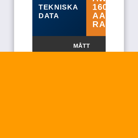
MÅTT
Längd (mm.)
2400
Bredd (mm.)
1800
Höjd (mm.)
1400
Vikt
1150 kg
Kategori för
2
bottenlänkage