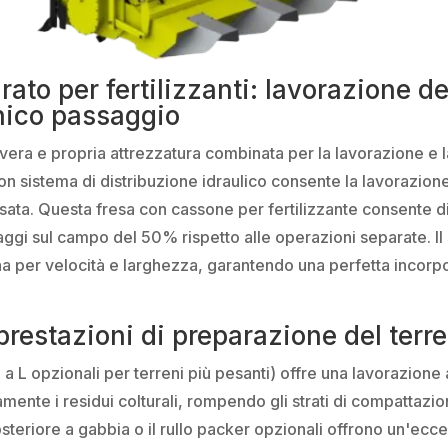
ato per fertilizzanti: lavorazione de
unico passaggio
ra e propria attrezzatura combinata per la lavorazione e la 
n sistema di distribuzione idraulico consente la lavorazion
assata. Questa fresa con cassone per fertilizzante consente 
aggi sul campo del 50% rispetto alle operazioni separate. Il 
 per velocità e larghezza, garantendo una perfetta incorpor
prestazioni di preparazione del terr
 a L opzionali per terreni più pesanti) offre una lavorazion
mente i residui colturali, rompendo gli strati di compattazi
posteriore a gabbia o il rullo packer opzionali offrono un'ecc