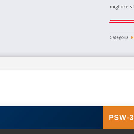
migliore s
Categoria:
R
PSW-3