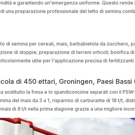
midità e garantendo un'emergenza uniforme. Questo rende i
a di una preparazione professionale del letto di semina combi
letto di semina per cereali, mais, barbabietola da zucchero, p
zione di stoppie; preparazione di terreni orticoli; bonifica di
articolarmente utile per l'applicazione precisa di fertilizzant
icola di 450 ettari, Groningen, Paesi Bassi
ha sostituito la fresa e lo spandiconcime separati con il PS
mina del mais da 3 a 1, risparmio di carburante di 18 t/t, dis
 mais di 8 t/t nella prima stagione grazie a una migliore inc