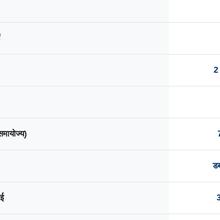
2
(समायोज्य)
डब
ाई