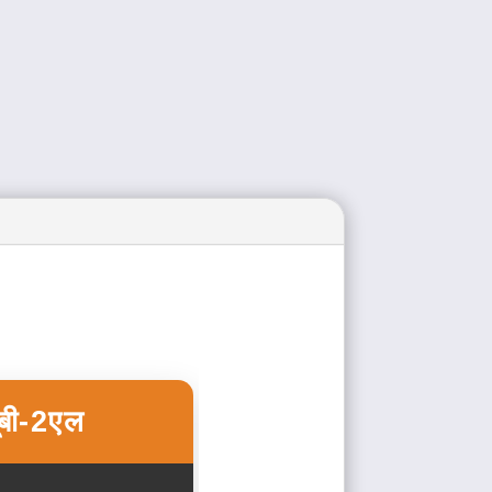
यूबी-2एल