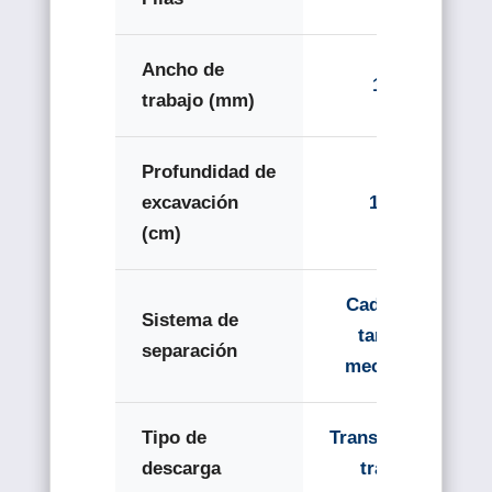
Ancho de
1600
trabajo (mm)
Profundidad de
excavación
15-25
(cm)
Cadena de
Sistema de
tamices
separación
mecánicos
Tipo de
Transportador
descarga
trasero