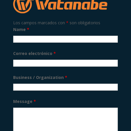
Los campos marcados con
*
son obligatorios
Name
*
Correo electrónico
*
Business / Organization
*
Message
*